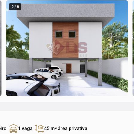
2 / 8
iro
1 vaga
45 m²
área privativa