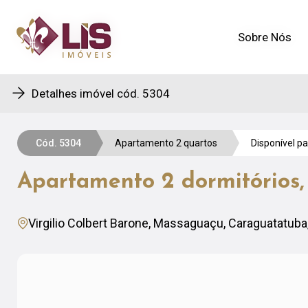
Sobre Nós
Sobre Nós
Detalhes imóvel cód. 5304
Cód. 5304
Apartamento 2 quartos
Disponível p
Apartamento 2 dormitórios,
Virgilio Colbert Barone, Massaguaçu, Caraguatatuba