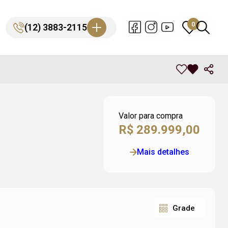
0
0
(12) 3883-2115
(12) 3883-2115
Valor para compra
R$ 289.999,00
Mais detalhes
Grade