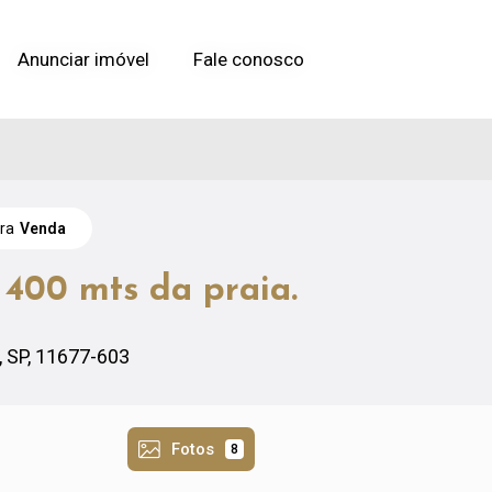
Anunciar imóvel
Anunciar imóvel
Fale conosco
Fale conosco
ara
Venda
 400 mts da praia.
, SP, 11677-603
Fotos
8