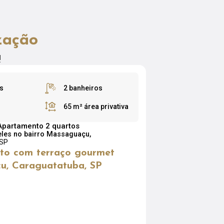
zação
!
s
2 banheiros
65 m²
área privativa
Apartamento 2 quartos
les no bairro Massaguaçu,
 SP
to com terraço gourmet
u, Caraguatatuba, SP