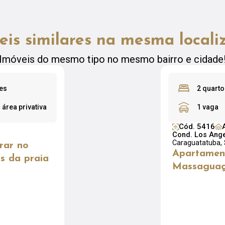
eis similares na mesma locali
Imóveis do mesmo tipo no mesmo bairro e cidade
tes
2 quarto
²
área privativa
1 vaga
Cód. 5416
Cond. Los Ange
Caraguatatuba,
rar no
Apartamen
s da praia
Massaguaç