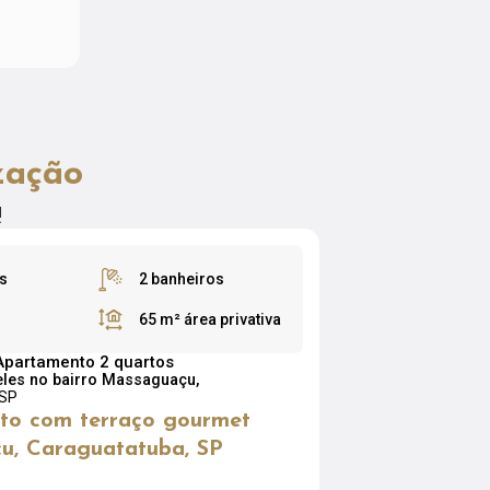
zação
!
s
2 banheiros
65 m²
área privativa
Apartamento 2 quartos
les no bairro Massaguaçu,
 SP
to com terraço gourmet
u, Caraguatatuba, SP