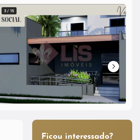
3 / 15
4 
Ficou interessado?