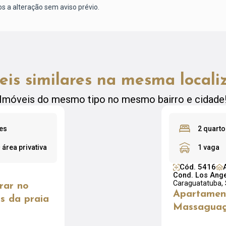
os a alteração sem aviso prévio.
eis similares na mesma locali
Imóveis do mesmo tipo no mesmo bairro e cidade
tes
2 quarto
²
área privativa
1 vaga
Cód. 5416
Cond. Los Ange
Caraguatatuba,
rar no
Apartamen
s da praia
Massaguaç