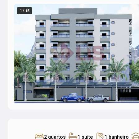
1 / 15
2 quartos
1 suíte
1 banheiro