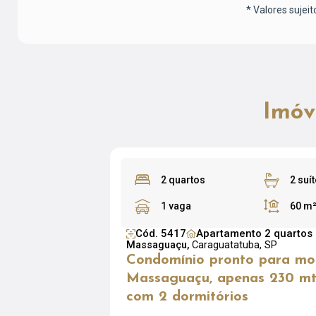
* Valores sujeit
Imóv
2 quartos
2 suí
1 vaga
60 m
Cód. 5417
Apartamento 2 quartos
Massaguaçu,
Caraguatatuba, SP
Condomínio pronto para mo
Massaguaçu, apenas 230 mt
com 2 dormitórios