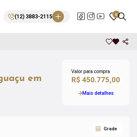
0
0
(12) 3883-2115
(12) 3883-2115
Valor para compra
aguaçu em
R$ 450.775,00
Mais detalhes
Grade