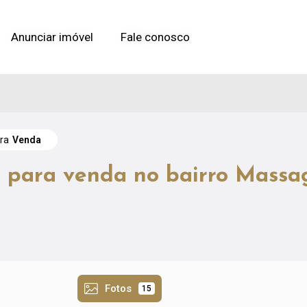
Anunciar imóvel
Anunciar imóvel
Fale conosco
Fale conosco
ara
Venda
 para venda no bairro Mass
Fotos
15