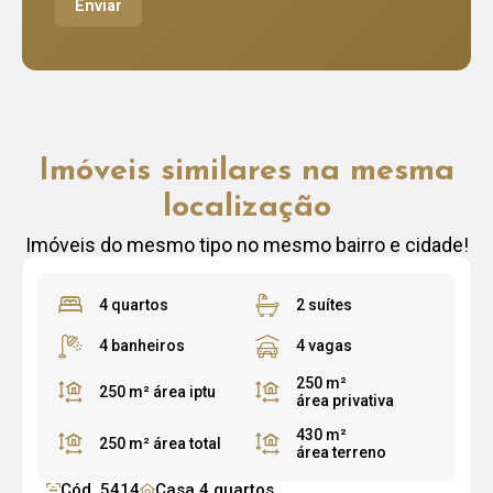
Enviar
Imóveis similares na mesma
localização
Imóveis do mesmo tipo no mesmo bairro e cidade!
4 quartos
2 suítes
4 banheiros
4 vagas
250 m²
250 m²
área iptu
área privativa
430 m²
250 m²
área total
área terreno
Cód. 5414
Casa 4 quartos