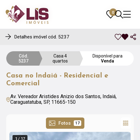
0
0
Detalhes imóvel cód. 5237
Cód.
Casa 4
Disponível para
5237
quartos
Venda
Casa no Indaiá - Residencial e
Comercial
Av. Vereador Aristides Anizio dos Santos, Indaiá,
Caraguatatuba, SP, 11665-150
Fotos
17
1 / 17