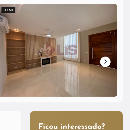
3 / 53
4 
Ficou interessado?