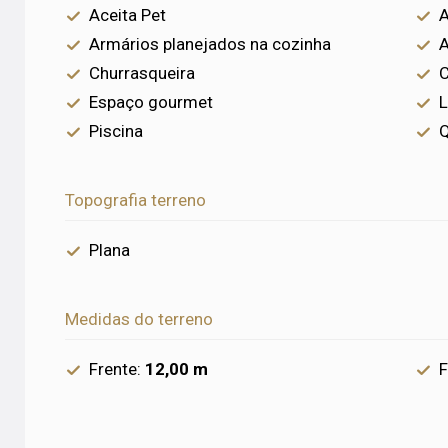
Aceita Pet
A
Armários planejados na cozinha
A
Churrasqueira
C
Espaço gourmet
L
Piscina
Q
Topografia terreno
Plana
Medidas do terreno
Frente:
12,00 m