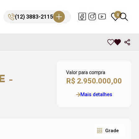
0
0
(12) 3883-2115
(12) 3883-2115
Valor para compra
E –
R$ 2.950.000,00
Mais detalhes
Grade