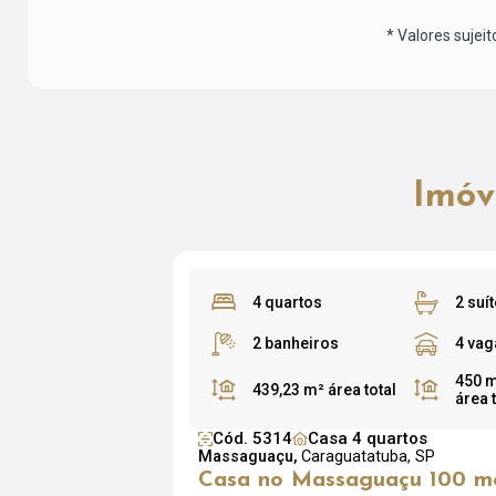
* Valores sujeit
Imóv
4 quartos
2 suí
2 banheiros
4 vag
450 
439,23 m²
área total
área 
Cód. 5314
Casa 4 quartos
Massaguaçu,
Caraguatatuba, SP
Casa no Massaguaçu 100 m