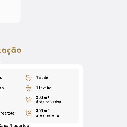
zação
!
s
1 suíte
ro
1 lavabo
300 m²
área privativa
300 m²
rea total
área terreno
Casa 4 quartos