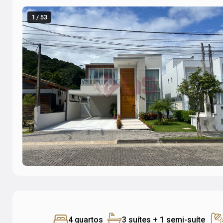
1 / 53
4 quartos
3 suítes + 1 semi-suíte