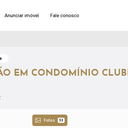
Anunciar imóvel
Anunciar imóvel
Fale conosco
Fale conosco
a
ÃO EM CONDOMÍNIO CLUB
2
Fotos
53