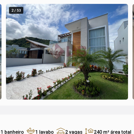
2 / 53
1 banheiro
1 lavabo
2 vagas
240 m²
área total