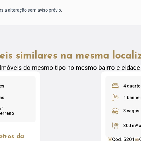
os a alteração sem aviso prévio.
eis similares na mesma locali
Imóveis do mesmo tipo no mesmo bairro e cidade
tes
4 quarto
as
1 banhei
m²
3 vagas
terreno
300 m²
á
etros da
Cód. 5201