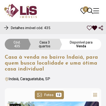
0
0
Detalhes imóvel cód. 435
Cód.
Casa 3
Disponível para
435
quartos
Venda
Casa à venda no bairro Indaiá, para
quem busca localidade e uma ótima
casa individual
Indaiá, Caraguatatuba, SP
Fotos
12