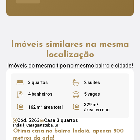
Imóveis similares na mesma
localização
Imóveis do mesmo tipo no mesmo bairro e cidade!
3 quartos
2 suítes
4 banheiros
5 vagas
329 m²
162 m²
área total
área terreno
Cód. 5263
Casa 3 quartos
Indaiá,
Caraguatatuba, SP
Ótima casa no bairro Indaiá, apenas 500
metros da orla!