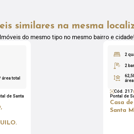
eis similares na mesma locali
Imóveis do mesmo tipo no mesmo bairro e cidade
2 qu
2 ba
62,5
²
área total
área
Cód. 217
tal de Santa
Pontal de S
Casa de
,
Santa M
UILO.