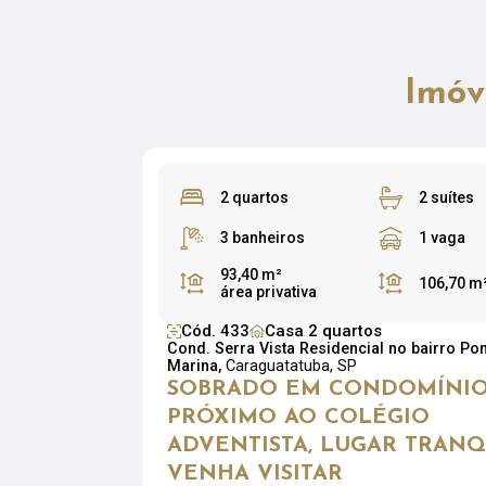
Imóv
2 quartos
2 suítes
3 banheiros
1 vaga
93,40 m²
106,70 m
área privativa
Cód. 433
Casa 2 quartos
Cond. Serra Vista Residencial no bairro Pon
Marina,
Caraguatatuba, SP
SOBRADO EM CONDOMÍNIO
PRÓXIMO AO COLÉGIO
ADVENTISTA, LUGAR TRANQ
VENHA VISITAR