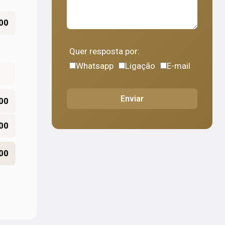
00
Quer resposta por:
Whatsapp
Ligação
E-mail
Enviar
00
00
00