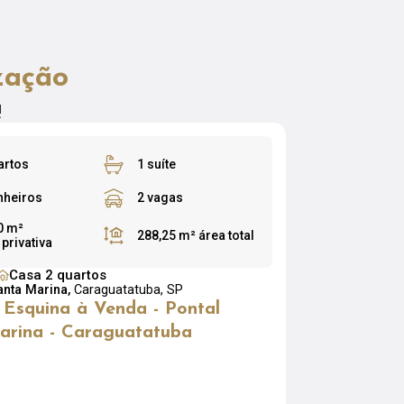
zação
!
artos
1 suíte
nheiros
2 vagas
0 m²
288,25 m²
área total
 privativa
Casa 2 quartos
anta Marina,
Caraguatatuba, SP
 Esquina à Venda - Pontal
arina - Caraguatatuba