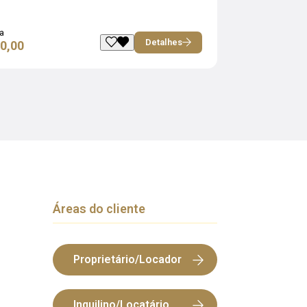
a
Detalhes
0,00
Áreas do cliente
Proprietário/Locador
Inquilino/Locatário