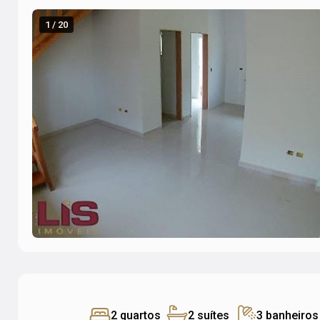
1 / 20
2 quartos
2 suítes
3 banheiros