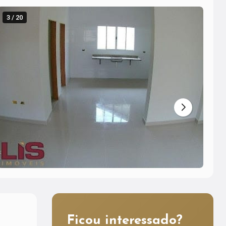
3 / 20
4 
Ficou interessado?