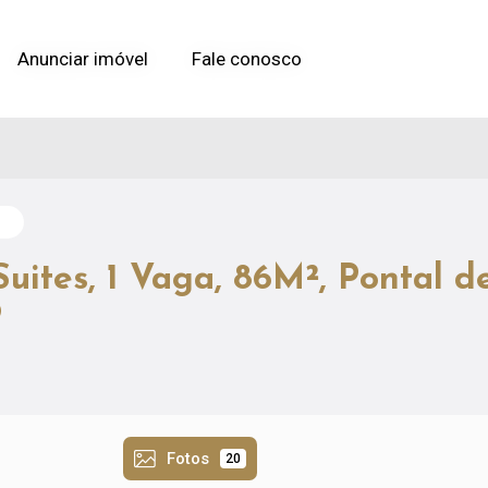
Anunciar imóvel
Anunciar imóvel
Fale conosco
Fale conosco
uites, 1 Vaga, 86M², Pontal d
P
Fotos
20