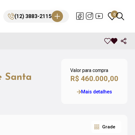
0
0
(12) 3883-2115
(12) 3883-2115
Valor para compra
e Santa
R$ 460.000,00
Mais detalhes
Grade