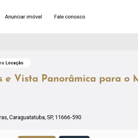
Anunciar imóvel
Anunciar imóvel
Fale conosco
Fale conosco
ara
Locação
 e Vista Panorâmica para o M
iras, Caraguatatuba, SP, 11666-590