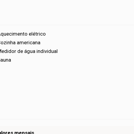
quecimento elétrico
ozinha americana
edidor de água individual
Sauna
alores mensais