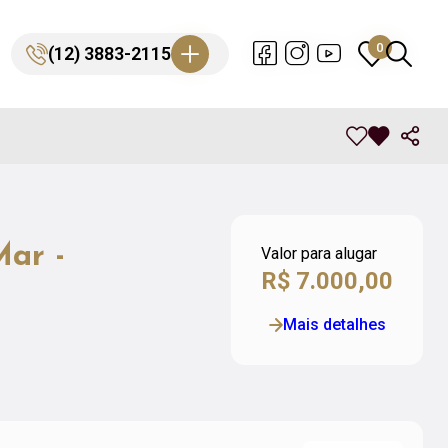
0
0
(12) 3883-2115
(12) 3883-2115
ar -
Valor para alugar
R$ 7.000,00
Mais detalhes