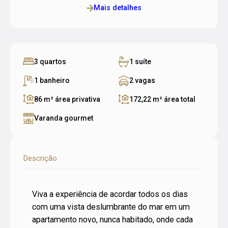
Mais detalhes
3 quartos
1 suíte
1 banheiro
2 vagas
86 m²
área privativa
172,22 m²
área total
Varanda gourmet
Descrição
Viva a experiência de acordar todos os dias
com uma vista deslumbrante do mar em um
apartamento novo, nunca habitado, onde cada