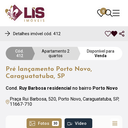
0
0
Detalhes imóvel cód. 412
Cód.
Apartamento 2
Disponível para
412
quartos
Venda
Pré lançamento Porto Novo,
Caraguatatuba, SP
Cond.
Ruy Barbosa residencial
no bairro
Porto Novo
Praça Rui Barbosa, 520, Porto Novo, Caraguatatuba, SP,
11667-710
Fotos
Vídeo
30