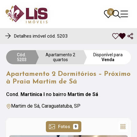
0
0
Detalhes imóvel cód. 5203
Cód.
Apartamento 2
Disponível para
5203
quartos
Venda
Apartamento 2 Dormitórios – Próximo
à Praia Martim de Sá
Cond.
Martinica I
no bairro
Martim de Sá
Martim de Sá, Caraguatatuba, SP
Fotos
9