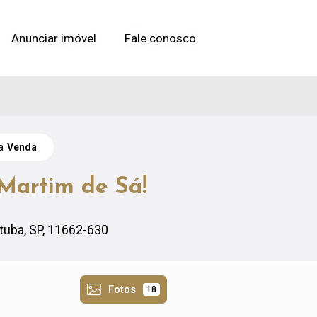
Anunciar imóvel
Anunciar imóvel
Fale conosco
Fale conosco
ra
Venda
Martim de Sá!
tuba, SP, 11662-630
Fotos
18