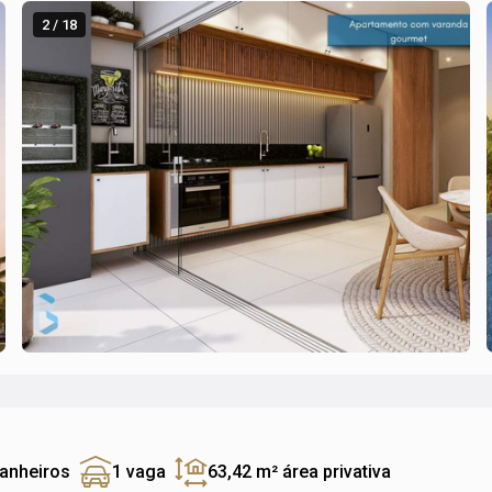
2 / 18
banheiros
1 vaga
63,42 m²
área privativa