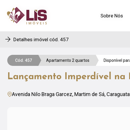
Sobre Nós
Sobre Nós
Detalhes imóvel cód. 457
Cód. 457
Apartamento 2 quartos
Disponível pa
Lançamento Imperdível na 
Avenida Nilo Braga Garcez, Martim de Sá, Caraguata