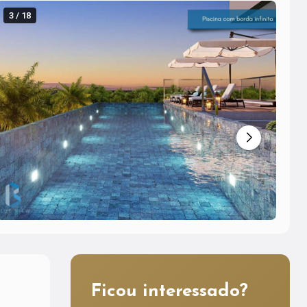
3 / 18
4 
Ficou interessado?