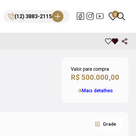
0
0
(12) 3883-2115
(12) 3883-2115
Valor para compra
R$ 500.000,00
Mais detalhes
Grade