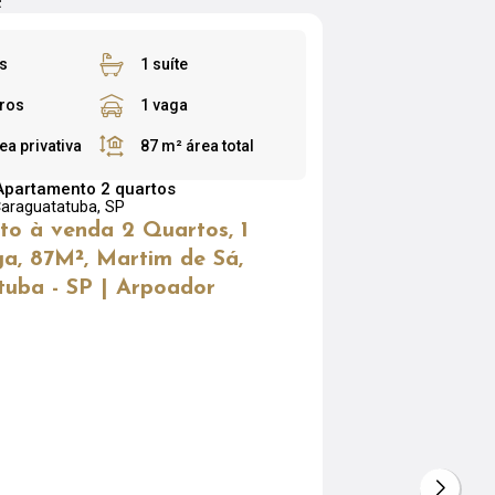
!
s
1 suíte
iros
1 vaga
ea privativa
87 m²
área total
Apartamento 2 quartos
araguatatuba, SP
o à venda 2 Quartos, 1
ga, 87M², Martim de Sá,
uba - SP | Arpoador