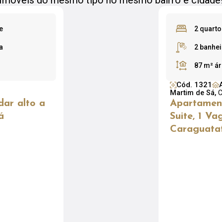
Imóveis do mesmo tipo no mesmo bairro e cidade
e
2 quarto
a
2 banhe
87 m²
ár
Cód. 1321
Martim de Sá,
C
ar alto a
Apartament
á
Suite, 1 Va
Caraguatat