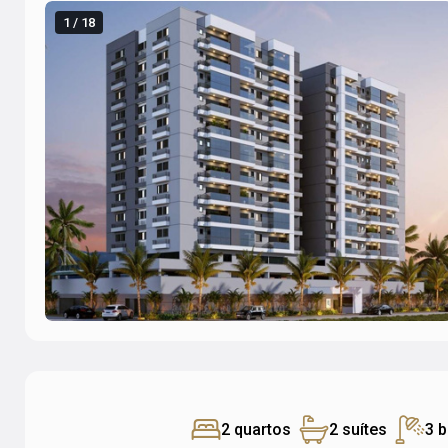
1 / 18
2 quartos
2 suítes
3 