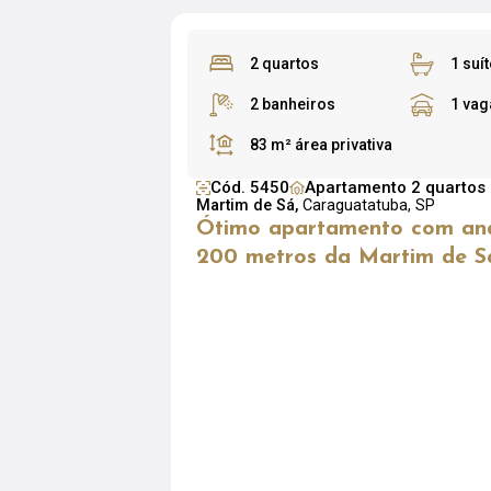
2 quartos
1 suít
2 banheiros
1 vag
83 m²
área privativa
Cód. 5450
Apartamento 2 quartos
Martim de Sá,
Caraguatatuba, SP
Ótimo apartamento com and
200 metros da Martim de S