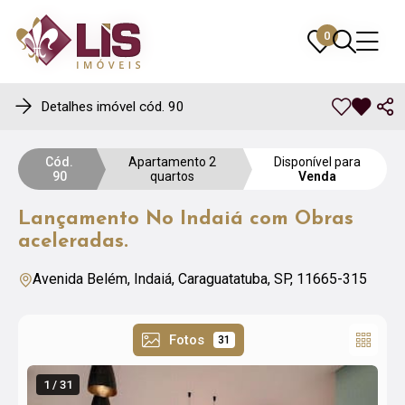
0
0
Detalhes imóvel cód. 90
Cód.
Apartamento 2
Disponível para
90
quartos
Venda
Lançamento No Indaiá com Obras
aceleradas.
Avenida Belém, Indaiá, Caraguatatuba, SP, 11665-315
Fotos
31
1 / 31